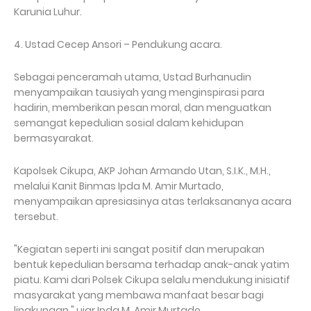
Karunia Luhur.
4. Ustad Cecep Ansori – Pendukung acara.
Sebagai penceramah utama, Ustad Burhanudin
menyampaikan tausiyah yang menginspirasi para
hadirin, memberikan pesan moral, dan menguatkan
semangat kepedulian sosial dalam kehidupan
bermasyarakat.
Kapolsek Cikupa, AKP Johan Armando Utan, S.I.K., M.H.,
melalui Kanit Binmas Ipda M. Amir Murtado,
menyampaikan apresiasinya atas terlaksananya acara
tersebut.
"Kegiatan seperti ini sangat positif dan merupakan
bentuk kepedulian bersama terhadap anak-anak yatim
piatu. Kami dari Polsek Cikupa selalu mendukung inisiatif
masyarakat yang membawa manfaat besar bagi
lingkungan," ujar Ipda M. Amir Murtado.