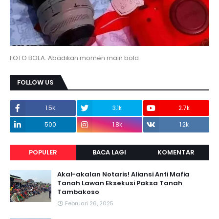
FOTO BOLA. Abadikan momen main bola
FOLLOW US
1.5k
3.1k
2.7k
500
1.8k
1.2k
POPULER
BACA LAGI
KOMENTAR
Akal-akalan Notaris! Aliansi Anti Mafia
Tanah Lawan Eksekusi Paksa Tanah
Tambakoso
Februari 26, 2025