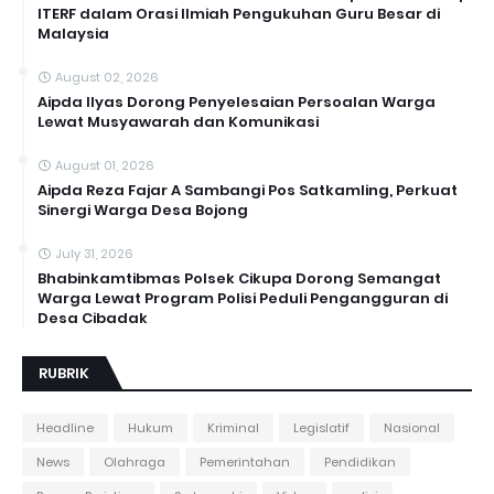
ITERF dalam Orasi Ilmiah Pengukuhan Guru Besar di
Malaysia
August 02, 2026
Aipda Ilyas Dorong Penyelesaian Persoalan Warga
Lewat Musyawarah dan Komunikasi
August 01, 2026
Aipda Reza Fajar A Sambangi Pos Satkamling, Perkuat
Sinergi Warga Desa Bojong
July 31, 2026
Bhabinkamtibmas Polsek Cikupa Dorong Semangat
Warga Lewat Program Polisi Peduli Pengangguran di
Desa Cibadak
RUBRIK
Headline
Hukum
Kriminal
Legislatif
Nasional
News
Olahraga
Pemerintahan
Pendidikan