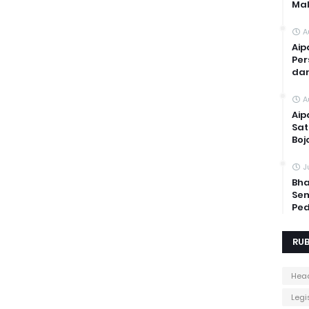
Mal
A
Aip
Per
dan
A
Aip
Sat
Boj
J
Bha
Sem
Ped
RUB
Head
Legis