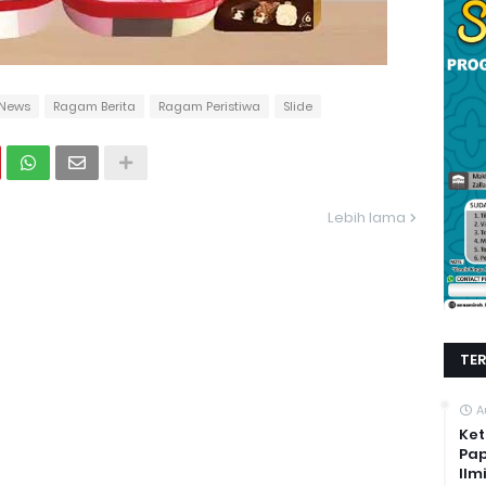
News
Ragam Berita
Ragam Peristiwa
Slide
Lebih lama
TE
A
Ket
Pap
Ilm