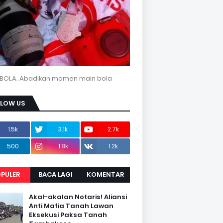
BOLA. Abadikan momen main bola
LLOW US
1.5k
3.1k
2.7k
500
1.8k
1.2k
PULER
BACA LAGI
KOMENTAR
Akal-akalan Notaris! Aliansi
Anti Mafia Tanah Lawan
Eksekusi Paksa Tanah