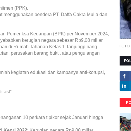
mitmen (PPK).
bat menggunakan bendera PT. Daffa Cakra Mulia dan
adan Pemeriksa Keuangan (BPK) per November 2024,
yebabkan kerugian negara sebesar Rp9,08 miliar.
FOTO 
 hari di Rumah Tahanan Kelas 1 Tanjungpinang
ian, perusakan barang bukti, atau pengulangan
FO
umlah kegiatan edukasi dan kampanye anti-korupsi,
dcast".
PO
nanganan 10 perkara tipikor sejak Januari hingga
 Kepri 2022
: Kerugian negara Rp9,08 miliar.