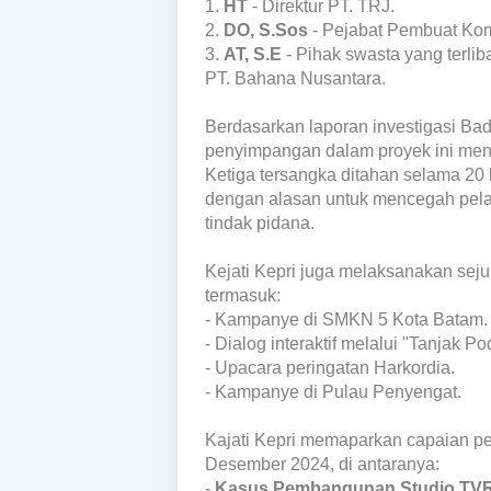
1.
HT
- Direktur PT. TRJ.
2.
DO, S.Sos
- Pejabat Pembuat Ko
3.
AT, S.E
- Pihak swasta yang terli
PT. Bahana Nusantara.
Berdasarkan laporan investigasi B
penyimpangan dalam proyek ini men
Ketiga tersangka ditahan selama 20
dengan alasan untuk mencegah pelar
tindak pidana.
Kejati Kepri juga melaksanakan sej
termasuk:
- Kampanye di SMKN 5 Kota Batam.
- Dialog interaktif melalui "Tanjak Po
- Upacara peringatan Harkordia.
- Kampanye di Pulau Penyengat.
Kajati Kepri memaparkan capaian pe
Desember 2024, di antaranya:
-
Kasus Pembangunan Studio TVRI