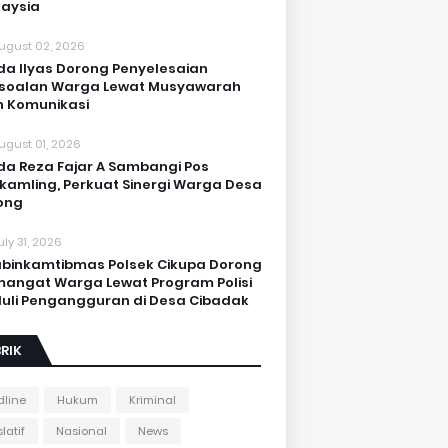
aysia
ugust 02, 2026
da Ilyas Dorong Penyelesaian
soalan Warga Lewat Musyawarah
 Komunikasi
ugust 01, 2026
da Reza Fajar A Sambangi Pos
kamling, Perkuat Sinergi Warga Desa
ong
uly 31, 2026
binkamtibmas Polsek Cikupa Dorong
angat Warga Lewat Program Polisi
uli Pengangguran di Desa Cibadak
RIK
line
Hukum
Kriminal
latif
Nasional
News