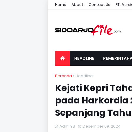
Home
About
Contact Us
RTL Vers
HEADLINE
PEMERINTAH
Beranda
Headline
Kejati Kepri Tah
pada Harkordia 
Sepanjang Tah
Admin B
Desember 09, 2024