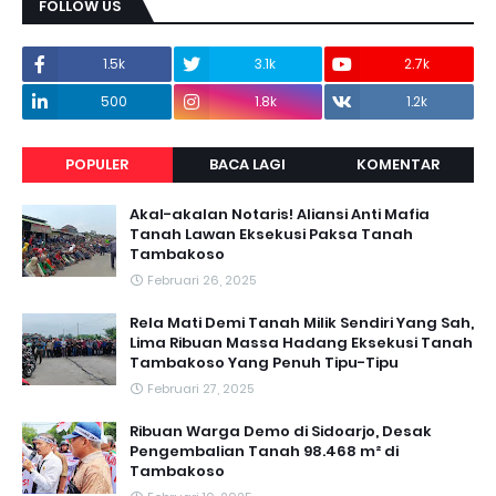
FOLLOW US
1.5k
3.1k
2.7k
500
1.8k
1.2k
POPULER
BACA LAGI
KOMENTAR
Akal-akalan Notaris! Aliansi Anti Mafia
Tanah Lawan Eksekusi Paksa Tanah
Tambakoso
Februari 26, 2025
Rela Mati Demi Tanah Milik Sendiri Yang Sah,
Lima Ribuan Massa Hadang Eksekusi Tanah
Tambakoso Yang Penuh Tipu-Tipu
Februari 27, 2025
Ribuan Warga Demo di Sidoarjo, Desak
Pengembalian Tanah 98.468 m² di
Tambakoso