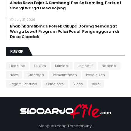
Aipda Reza Fajar A Sambangi Pos Satkamling, Perkuat
Sinergi Warga Desa Bojong
July 31, 2026
Bhabinkamtibmas Polsek Cikupa Dorong Semangat
Warga Lewat Program Polisi Peduli Pengangguran di
Desa Cibadak
RUBRIK
Headline
Hukum
Kriminal
Legislatif
Nasional
News
Olahraga
Pemerintahan
Pendidikan
Ragam Peristiwa
Serba serbi
Video
polisi
Menguak Yang Tersembunyi