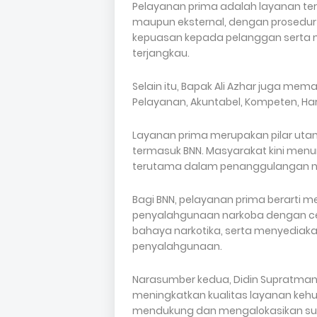
Pelayanan prima adalah layanan terb
maupun eksternal, dengan prosedur
kepuasan kepada pelanggan serta m
terjangkau.
Selain itu, Bapak Ali Azhar juga mem
Pelayanan, Akuntabel, Kompeten, Harm
Layanan prima merupakan pilar utam
termasuk BNN. Masyarakat kini menun
terutama dalam penanggulangan na
Bagi BNN, pelayanan prima berarti m
penyalahgunaan narkoba dengan ce
bahaya narkotika, serta menyediaka
penyalahgunaan.
Narasumber kedua, Didin Supratman, 
meningkatkan kualitas layanan keh
mendukung dan mengalokasikan su