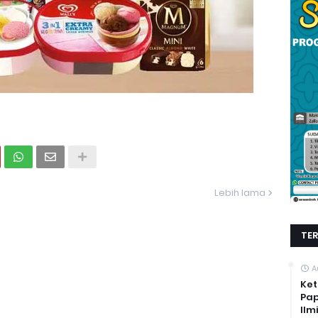
Lebih lama
TE
A
Ket
Pap
Ilm