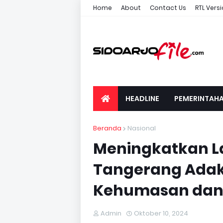
Home
About
Contact Us
RTL Vers
HEADLINE
PEMERINTAH
Beranda
Nasional
Meningkatkan La
Tangerang Adak
Kehumasan dan 
Admin
Oktober 10, 2024