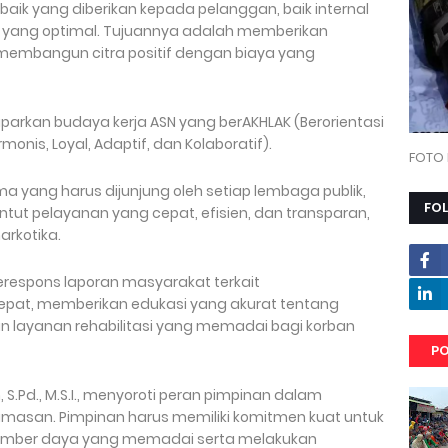
aik yang diberikan kepada pelanggan, baik internal
 yang optimal. Tujuannya adalah memberikan
embangun citra positif dengan biaya yang
aparkan budaya kerja ASN yang berAKHLAK (Berorientasi
onis, Loyal, Adaptif, dan Kolaboratif).
FOTO 
a yang harus dijunjung oleh setiap lembaga publik,
FO
tut pelayanan yang cepat, efisien, dan transparan,
rkotika.
erespons laporan masyarakat terkait
pat, memberikan edukasi yang akurat tentang
n layanan rehabilitasi yang memadai bagi korban
PO
S.Pd., M.S.I., menyoroti peran pimpinan dalam
umasan. Pimpinan harus memiliki komitmen kuat untuk
mber daya yang memadai serta melakukan