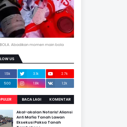
BOLA. Abadikan momen main bola
LLOW US
1.5k
3.1k
2.7k
500
1.8k
1.2k
PULER
BACA LAGI
KOMENTAR
Akal-akalan Notaris! Aliansi
Anti Mafia Tanah Lawan
Eksekusi Paksa Tanah