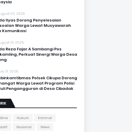
aysia
ugust 02, 2026
da Ilyas Dorong Penyelesaian
soalan Warga Lewat Musyawarah
 Komunikasi
ugust 01, 2026
da Reza Fajar A Sambangi Pos
kamling, Perkuat Sinergi Warga Desa
ong
uly 31, 2026
binkamtibmas Polsek Cikupa Dorong
angat Warga Lewat Program Polisi
uli Pengangguran di Desa Cibadak
RIK
line
Hukum
Kriminal
latif
Nasional
News