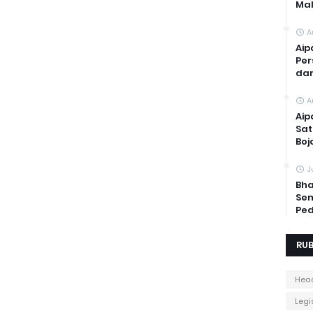
Mal
A
Aip
Per
dan
A
Aip
Sat
Boj
J
Bha
Sem
Ped
RUB
Head
Legis