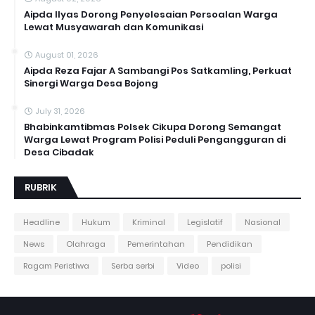
Aipda Ilyas Dorong Penyelesaian Persoalan Warga
Lewat Musyawarah dan Komunikasi
August 01, 2026
Aipda Reza Fajar A Sambangi Pos Satkamling, Perkuat
Sinergi Warga Desa Bojong
July 31, 2026
Bhabinkamtibmas Polsek Cikupa Dorong Semangat
Warga Lewat Program Polisi Peduli Pengangguran di
Desa Cibadak
RUBRIK
Headline
Hukum
Kriminal
Legislatif
Nasional
News
Olahraga
Pemerintahan
Pendidikan
Ragam Peristiwa
Serba serbi
Video
polisi