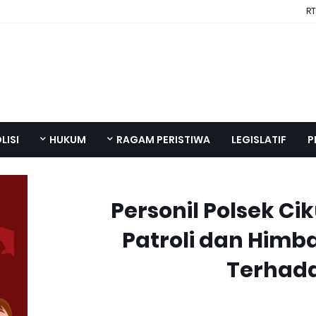
RT
LISI
HUKUM
RAGAM PERISTIWA
LEGISLATIF
P
Personil Polsek C
Patroli dan Him
Terhada