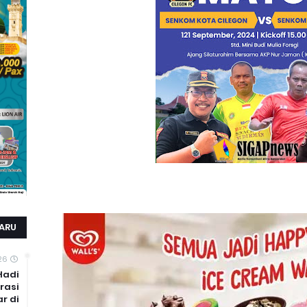
ARU
26
Hadi
rasi
r di