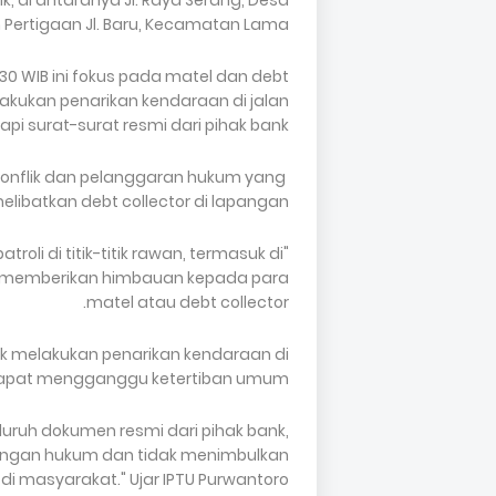
k, di antaranya Jl. Raya Serang, Desa
 Pertigaan Jl. Baru, Kecamatan Lama.
30 WIB ini fokus pada matel dan debt
akukan penarikan kendaraan di jalan
api surat-surat resmi dari pihak bank.
 konflik dan pelanggaran hukum yang
melibatkan debt collector di lapangan.
roli di titik-titik rawan, termasuk di
ntuk memberikan himbauan kepada para
matel atau debt collector.
 melakukan penarikan kendaraan di
dapat mengganggu ketertiban umum.
ruh dokumen resmi dari pihak bank,
engan hukum dan tidak menimbulkan
di masyarakat." Ujar IPTU Purwantoro.