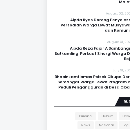
Mala
August 02, 20
Aipda Ilyas Dorong Penyeles
Persoalan Warga Lewat Musyaw
dan Komuni
August 01, 20
Aipda Reza Fajar A Sambangi
Satkamling, Perkuat Sinergi Warga 
Bo
July 31, 2
Bhabinkamtibmas Polsek Cikupa Do
Semangat Warga Lewat Program Po
Peduli Pengangguran di Desa Cib
RU
Kriminal
Hukum
Head
News
Nasional
Legi