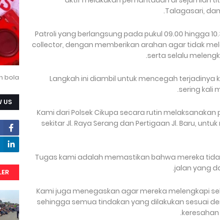
aktif melakukan pemantauan di sejumlah titi
Talagasari, dan
Patroli yang berlangsung pada pukul 09.00 hingga 10.
collector, dengan memberikan arahan agar tidak mel
serta selalu melengk
n bola
Langkah ini diambil untuk mencegah terjadinya
sering kali 
 US
"Kami dari Polsek Cikupa secara rutin melaksanakan pat
sekitar Jl. Raya Serang dan Pertigaan Jl. Baru, u
Tugas kami adalah memastikan bahwa mereka tidak
jalan yang 
LER
Kami juga menegaskan agar mereka melengkapi selu
sehingga semua tindakan yang dilakukan sesuai d
keresahan 