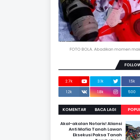
FOTO BOLA. Abadikan momen mai
FOLLOW
2.7k
3.1k
1.5k
1.2k
1.8k
500
KOMENTAR
BACA LAGI
POPU
Akal-akalan Notaris! Aliansi
Anti Mafia Tanah Lawan
Eksekusi Paksa Tanah