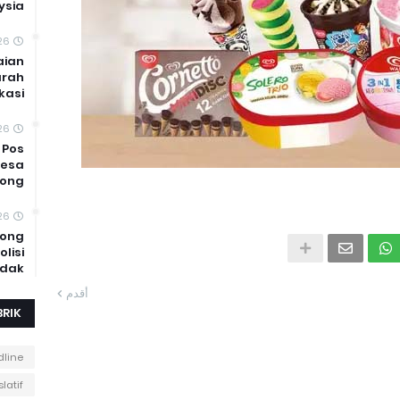
ysia
26
aian
arah
kasi
26
 Pos
Desa
jong
026
rong
lisi
adak
أقدم
BRIK
line
slatif