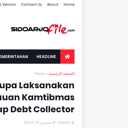
L Version
Contact Us
About
Home
EMERINTAHAN
HEADLINE
News
الصفحة الرئيسية
ikupa Laksanakan
bauan Kamtibmas
p Debt Collector
سبتمبر 20, 2024
Admin