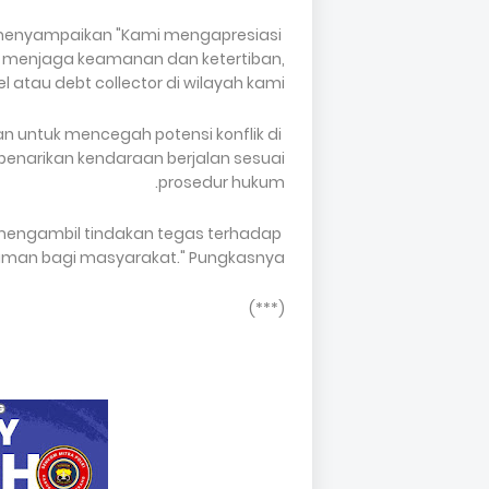
.: menyampaikan "Kami mengapresiasi
m menjaga keamanan dan ketertiban,
tau debt collector di wilayah kami.
an untuk mencegah potensi konflik di
enarikan kendaraan berjalan sesuai
prosedur hukum.
engambil tindakan tegas terhadap
 aman bagi masyarakat." Pungkasnya.
(***)