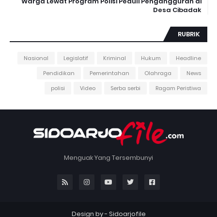
Warga Lewat Program Polisi Peduli Pengangguran di
Desa Cibadak
RUBRIK
Nasional
Legislatif
Kriminal
Hukum
Headline
Pendidikan
Pemerintahan
Olahraga
News
polisi
Video
Serba serbi
Ragam Peristiwa
Menguak Yang Tersembunyi
Design by -
Sidoarjofile