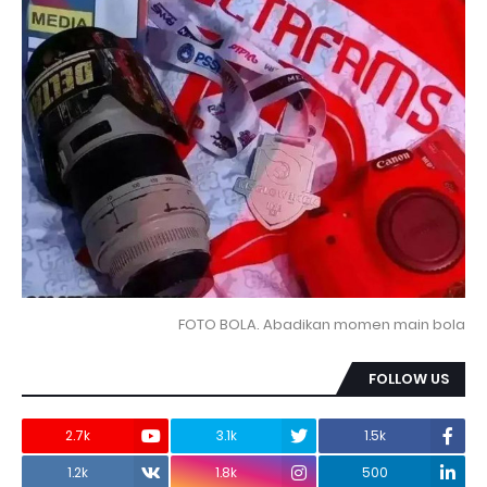
FOTO BOLA. Abadikan momen main bola
FOLLOW US
2.7k
3.1k
1.5k
1.2k
1.8k
500