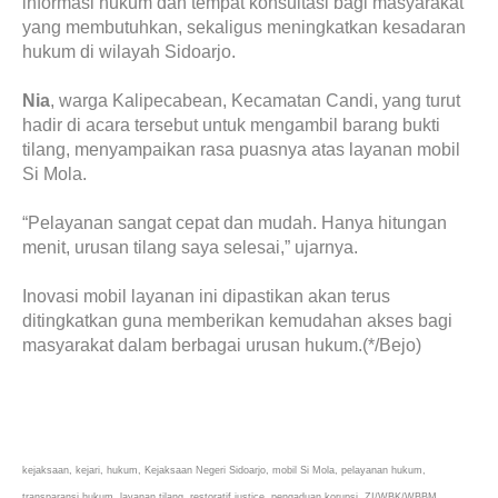
informasi hukum dan tempat konsultasi bagi masyarakat
yang membutuhkan, sekaligus meningkatkan kesadaran
hukum di wilayah Sidoarjo.
Nia
, warga Kalipecabean, Kecamatan Candi, yang turut
hadir di acara tersebut untuk mengambil barang bukti
tilang, menyampaikan rasa puasnya atas layanan mobil
Si Mola.
“Pelayanan sangat cepat dan mudah. Hanya hitungan
menit, urusan tilang saya selesai,” ujarnya.
Inovasi mobil layanan ini dipastikan akan terus
ditingkatkan guna memberikan kemudahan akses bagi
masyarakat dalam berbagai urusan hukum.(*/Bejo)
kejaksaan, kejari, hukum, Kejaksaan Negeri Sidoarjo, mobil Si Mola, pelayanan hukum,
transparansi hukum, layanan tilang, restoratif justice, pengaduan korupsi, ZI/WBK/WBBM