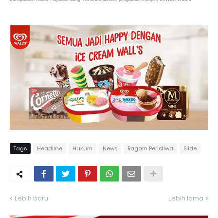
Tags
Headline
Hukum
News
Ragam Peristiwa
Slide
Lebih baru
Lebih lama