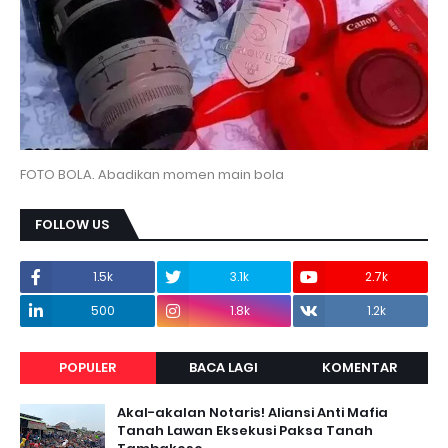
FOTO BOLA. Abadikan momen main bola
FOLLOW US
1.5k
3.1k
2.7k
500
1.8k
1.2k
POPULER
BACA LAGI
KOMENTAR
Akal-akalan Notaris! Aliansi Anti Mafia
Tanah Lawan Eksekusi Paksa Tanah