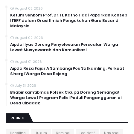
August 05, 2026
Ketum Senkom Prof. Dr. H. Katno Hadi Paparkan Konsep
ITERF dalam Orasi Ilmiah Pengukuhan Guru Besar di
Malaysia
August 02, 2026
Aipda Ilyas Dorong Penyelesaian Persoalan Warga
Lewat Musyawarah dan Komunikasi
August 01, 2026
Aipda Reza Fajar A Sambangi Pos Satkamling, Perkuat
Sinergi Warga Desa Bojong
July 31, 2026
Bhabinkamtibmas Polsek Cikupa Dorong Semangat
Warga Lewat Program Polisi Peduli Pengangguran di
Desa Cibadak
RUBRIK
Headline
Hukum
Kriminal
Legislatif
Nasional