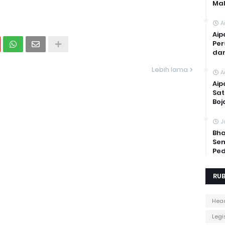
Mal
A
Aip
Per
dan
Lebih lama
A
Aip
Sat
Boj
J
Bha
Sem
Ped
RUB
Head
Legis