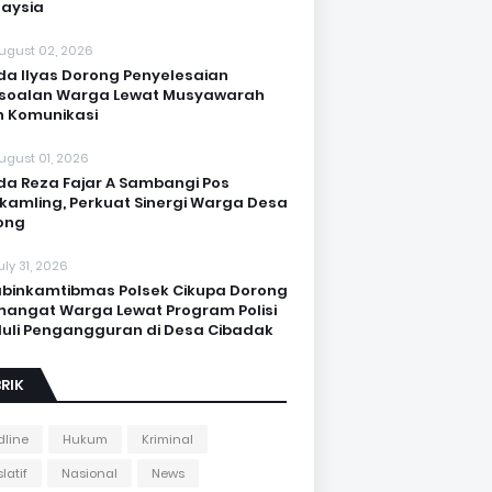
aysia
ugust 02, 2026
da Ilyas Dorong Penyelesaian
soalan Warga Lewat Musyawarah
 Komunikasi
ugust 01, 2026
da Reza Fajar A Sambangi Pos
kamling, Perkuat Sinergi Warga Desa
ong
uly 31, 2026
binkamtibmas Polsek Cikupa Dorong
angat Warga Lewat Program Polisi
uli Pengangguran di Desa Cibadak
RIK
line
Hukum
Kriminal
latif
Nasional
News