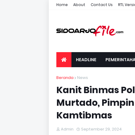
Home
About
Contact Us
RTL Vers
HEADLINE
PEMERINTAH
Beranda
News
Kanit Binmas Pol
Murtado, Pimpin 
Kamtibmas
Admin
September 29, 2024