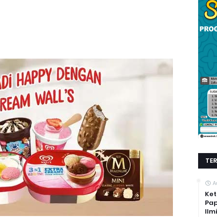
TE
A
Ket
Pap
Ilm