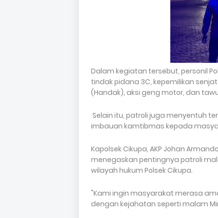
Dalam kegiatan tersebut, personil P
tindak pidana 3C, kepemilikan senjat
(Handak), aksi geng motor, dan taw
Selain itu, patroli juga menyentu
imbauan kamtibmas kepada masya
Kapolsek Cikupa, AKP Johan Armando 
menegaskan pentingnya patroli ma
wilayah hukum Polsek Cikupa.
"Kami ingin masyarakat merasa a
dengan kejahatan seperti malam Min