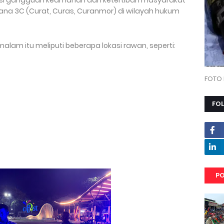
pasi gangguan keamanan dan ketertiban masyarakat
ana 3C (Curat, Curas, Curanmor) di wilayah hukum
i malam itu meliputi beberapa lokasi rawan, seperti:
FOTO 
FO
PO