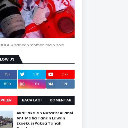
BOLA. Abadikan momen main bola
LLOW US
1.5k
3.1k
2.7k
500
1.8k
1.2k
PULER
BACA LAGI
KOMENTAR
Akal-akalan Notaris! Aliansi
Anti Mafia Tanah Lawan
Eksekusi Paksa Tanah