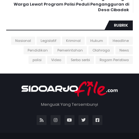
Warga Lewat Program Polisi Peduli Pengangguran di
Desa Cibadak
RUBRIK
Nasional
Legislatif
Kriminal
Hukum
Headline
Pendidikan
Pemerintahan
Olahraga
News
polisi
Video
Serba serbi
Ragam Peristiwa
Menguak Yang Tersembunyi