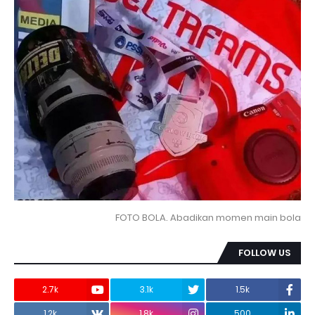
FOTO BOLA. Abadikan momen main bola
FOLLOW US
2.7k
3.1k
1.5k
1.2k
1.8k
500