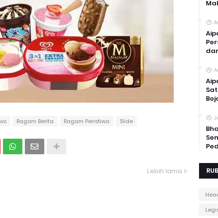
Mal
A
Aip
Per
dan
A
Aip
Sat
Boj
J
ws
Ragam Berita
Ragam Peristiwa
Slide
Bha
Sem
Ped
RUB
Lebih lama
Head
Legis