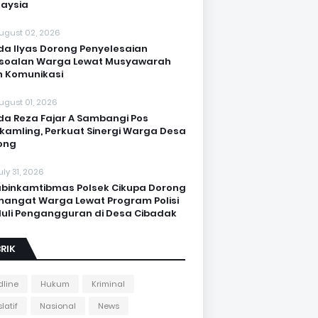
aysia
ugust 02, 2026
da Ilyas Dorong Penyelesaian
soalan Warga Lewat Musyawarah
 Komunikasi
ugust 01, 2026
da Reza Fajar A Sambangi Pos
kamling, Perkuat Sinergi Warga Desa
ong
uly 31, 2026
binkamtibmas Polsek Cikupa Dorong
angat Warga Lewat Program Polisi
uli Pengangguran di Desa Cibadak
RIK
line
Hukum
Kriminal
latif
Nasional
News