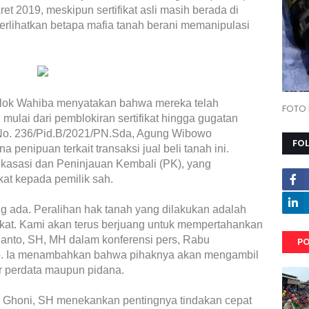
 2019, meskipun sertifikat asli masih berada di
perlihatkan betapa mafia tanah berani memanipulasi
Elok Wahiba menyatakan bahwa mereka telah
FOTO 
ulai dari pemblokiran sertifikat hingga gugatan
No. 236/Pid.B/2021/PN.Sda, Agung Wibowo
FO
a penipuan terkait transaksi jual beli tanah ini.
at kasasi dan Peninjauan Kembali (PK), yang
at kepada pemilik sah.
g ada. Peralihan hak tanah yang dilakukan adalah
fikat. Kami akan terus berjuang untuk mempertahankan
lianto, SH, MH dalam konferensi pers, Rabu
PO
rjo. Ia menambahkan bahwa pihaknya akan mengambil
ur perdata maupun pidana.
 Ghoni, SH menekankan pentingnya tindakan cepat