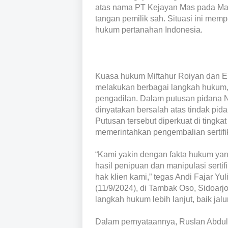
atas nama PT Kejayan Mas pada Maret
tangan pemilik sah. Situasi ini mem
hukum pertanahan Indonesia.
Kuasa hukum Miftahur Roiyan dan 
melakukan berbagai langkah hukum, m
pengadilan. Dalam putusan pidana 
dinyatakan bersalah atas tindak pidan
Putusan tersebut diperkuat di tingk
memerintahkan pengembalian sertifik
“Kami yakin dengan fakta hukum yan
hasil penipuan dan manipulasi serti
hak klien kami,” tegas Andi Fajar Yu
(11/9/2024), di Tambak Oso, Sidoa
langkah hukum lebih lanjut, baik jal
Dalam pernyataannya, Ruslan Abdul