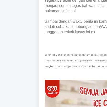
segera berakhir dengan kemenangan 
menjadi contoh tegas bahwa mafia ta
hukuman setimpal.
Sampai dengan waktu berita ini kam
sudah coba kami hubungi/telpon/WA 
tanggapan terkait kasus ini.(*)
Berantas Mafia Tanah, Kasus Tanah Tambak Oso, Sengket
Penipuan Jual Beli Tanah, PT Kejayan Mas, Putusan Peng
Sengketa Tanah PT Sipoa Internasional, Hukum Pertana