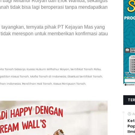
bagi Miftahur Roiyan dan Elok Wahiba, sekaligus
nah tidak bisa lagi beroperasi tanpa mendapatkan
i tayangkan, ternyata pihak PT Kejayan Mas yang
tidak merespon untuk memberikan konfirmasi atau
a Tanah Sidoarjo, Kuasa Hukum Miftahur Roiyan, Sertifikat Tanah Palsu,
adilan Kasus Tanah, Mafia Tanah di Indonesia, Eksekusi Sertifikat Tanah,
han Indonesia, Peralihan Hak Tanah, Kasus Penipuan Tanah.
TE
A
Ket
Pap
Ilm