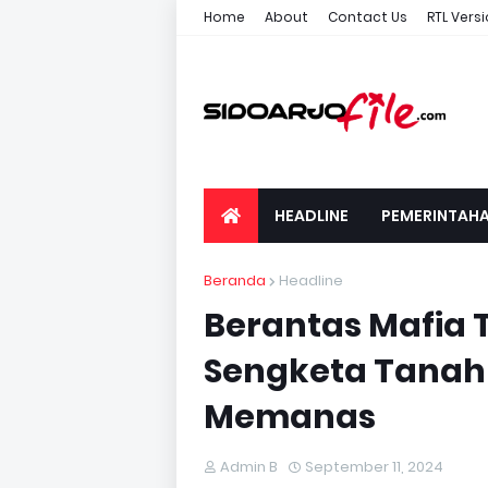
Home
About
Contact Us
RTL Vers
HEADLINE
PEMERINTAH
Beranda
Headline
Berantas Mafia 
Sengketa Tanah
Memanas
Admin B
September 11, 2024