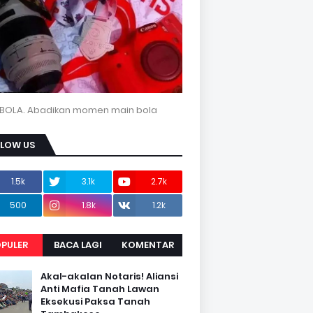
BOLA. Abadikan momen main bola
LLOW US
1.5k
3.1k
2.7k
500
1.8k
1.2k
PULER
BACA LAGI
KOMENTAR
Akal-akalan Notaris! Aliansi
Anti Mafia Tanah Lawan
Eksekusi Paksa Tanah