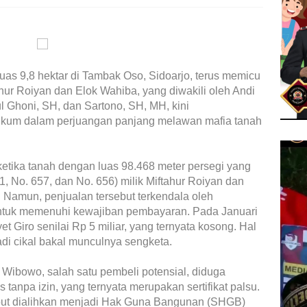
uas 9,8 hektar di Tambak Oso, Sidoarjo, terus memicu
hur Roiyan dan Elok Wahiba, yang diwakili oleh Andi
l Ghoni, SH, dan Sartono, SH, MH, kini
ukum dalam perjuangan panjang melawan mafia tanah
ketika tanah dengan luas 98.468 meter persegi yang
931, No. 657, dan No. 656) milik Miftahur Roiyan dan
. Namun, penjualan tersebut terkendala oleh
untuk memenuhi kewajiban pembayaran. Pada Januari
et Giro senilai Rp 5 miliar, yang ternyata kosong. Hal
i cikal bakal munculnya sengketa.
 Wibowo, salah satu pembeli potensial, diduga
is tanpa izin, yang ternyata merupakan sertifikat palsu.
ebut dialihkan menjadi Hak Guna Bangunan (SHGB)