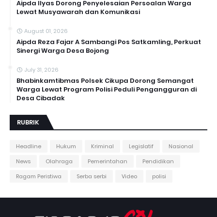
Aipda Ilyas Dorong Penyelesaian Persoalan Warga
Lewat Musyawarah dan Komunikasi
August 01, 2026
Aipda Reza Fajar A Sambangi Pos Satkamling, Perkuat
Sinergi Warga Desa Bojong
July 31, 2026
Bhabinkamtibmas Polsek Cikupa Dorong Semangat
Warga Lewat Program Polisi Peduli Pengangguran di
Desa Cibadak
RUBRIK
Headline
Hukum
Kriminal
Legislatif
Nasional
News
Olahraga
Pemerintahan
Pendidikan
Ragam Peristiwa
Serba serbi
Video
polisi