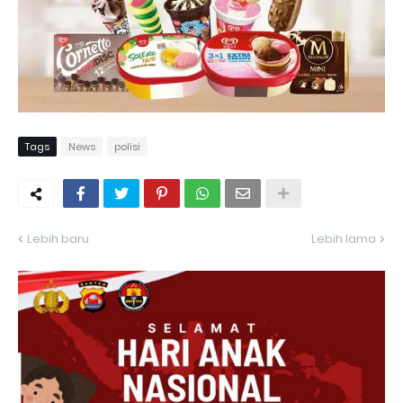
Tags
News
polisi
Lebih baru
Lebih lama