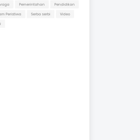
hraga
Pemerintahan
Pendidikan
m Peristiwa
Serba serbi
Video
i