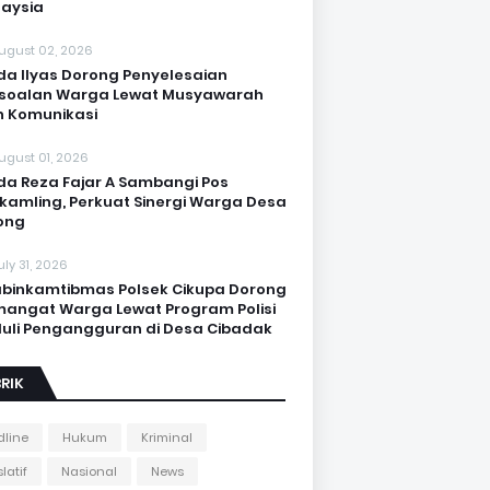
aysia
ugust 02, 2026
da Ilyas Dorong Penyelesaian
soalan Warga Lewat Musyawarah
 Komunikasi
ugust 01, 2026
da Reza Fajar A Sambangi Pos
kamling, Perkuat Sinergi Warga Desa
ong
uly 31, 2026
binkamtibmas Polsek Cikupa Dorong
angat Warga Lewat Program Polisi
uli Pengangguran di Desa Cibadak
RIK
line
Hukum
Kriminal
latif
Nasional
News