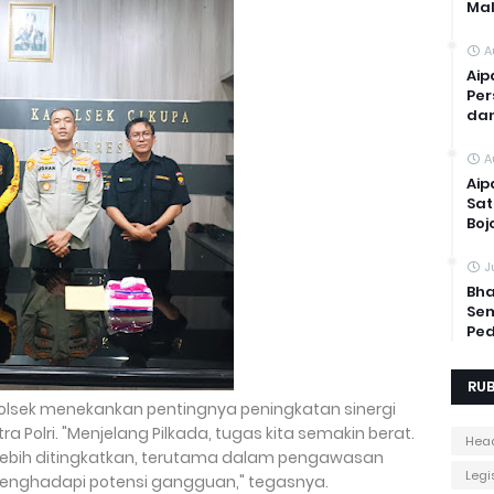
Mal
A
Aip
Per
dan
A
Aip
Sat
Boj
J
Bha
Sem
Ped
RUB
olsek menekankan pentingnya peningkatan sinergi
a Polri. "Menjelang Pilkada, tugas kita semakin berat.
Head
 lebih ditingkatkan, terutama dalam pengawasan
Legis
enghadapi potensi gangguan," tegasnya.