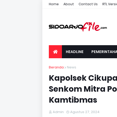
Home
About
Contact Us
RTL Vers
HEADLINE
PEMERINTAH
Beranda
News
Kapolsek Cikupa 
Senkom Mitra Po
Kamtibmas
Admin
Agustus 27, 2024