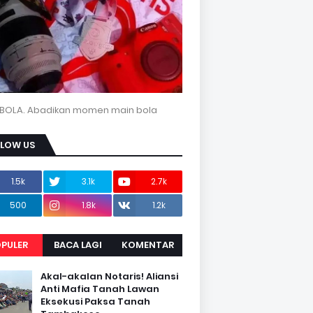
BOLA. Abadikan momen main bola
LLOW US
1.5k
3.1k
2.7k
500
1.8k
1.2k
PULER
BACA LAGI
KOMENTAR
Akal-akalan Notaris! Aliansi
Anti Mafia Tanah Lawan
Eksekusi Paksa Tanah