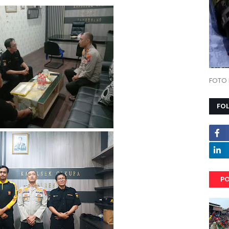
FOTO 
FO
PO