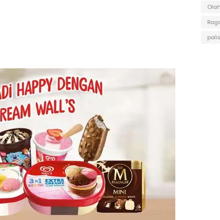
Ola
Raga
polis