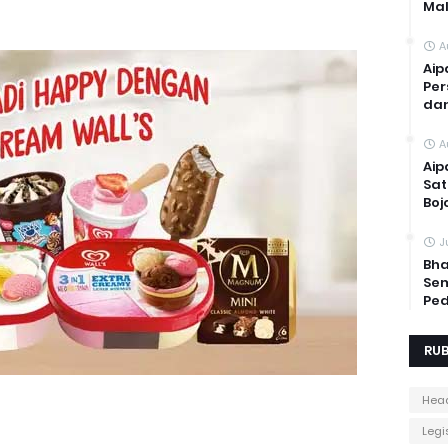
Mal
A
Aip
Per
dan
A
Aip
Sat
Boj
J
Bha
Sem
Ped
RUB
Head
Legis