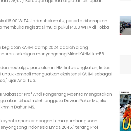
Ahad (28/07). Berbagai agenda kegiatan disiapkan
kul 16.00 WITA. Jadi sebelum itu, peserta diharapkan
ia membuka registrasi mulai pukul 14.00 WITA di Tokka
m kegiatan KAHMI Camp 2024 adalah ajang
 generasi sekaligus menyongsong Milad KAHMI ke-58.
i dan nostalgia para alumni HMI lintas angkatan, lintas
ini untuk kembali menguatkan eksistensi KAHMI sebagai
" ujar Andi Tuti.
I Makassar Prof Andi Pangerang Moenta mengatakan
a akan dihadiri oleh anggota Dewan Pakar Majelis
Rokhmin Dahuri MS.
jadi keynote speaker dengan tema pembangunan
enyongsong Indonesia Emas 2045," terang Prof