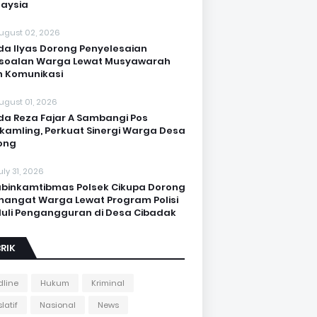
aysia
ugust 02, 2026
da Ilyas Dorong Penyelesaian
soalan Warga Lewat Musyawarah
 Komunikasi
ugust 01, 2026
da Reza Fajar A Sambangi Pos
kamling, Perkuat Sinergi Warga Desa
ong
uly 31, 2026
binkamtibmas Polsek Cikupa Dorong
angat Warga Lewat Program Polisi
uli Pengangguran di Desa Cibadak
RIK
line
Hukum
Kriminal
latif
Nasional
News