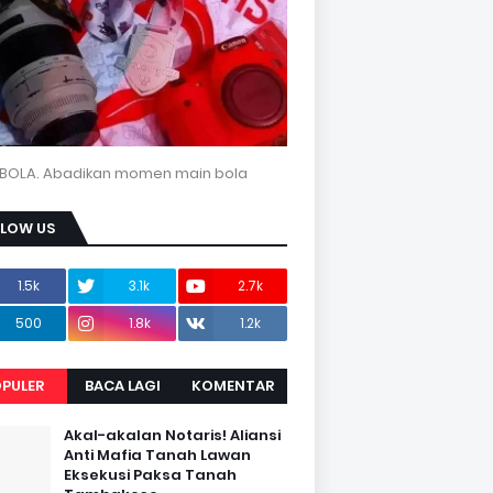
BOLA. Abadikan momen main bola
LLOW US
1.5k
3.1k
2.7k
500
1.8k
1.2k
PULER
BACA LAGI
KOMENTAR
Akal-akalan Notaris! Aliansi
Anti Mafia Tanah Lawan
Eksekusi Paksa Tanah