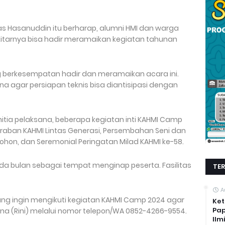
as Hasanuddin itu berharap, alumni HMI dan warga
itarnya bisa hadir meramaikan kegiatan tahunan
 berkesempatan hadir dan meramaikan acara ini.
sana agar persiapan teknis bisa diantisipasi dengan
itia pelaksana, beberapa kegiatan inti KAHMI Camp
raban KAHMI Lintas Generasi, Persembahan Seni dan
hon, dan Seremonial Peringatan Milad KAHMI ke-58.
enda bulan sebagai tempat menginap peserta. Fasilitas
TE
A
ang ingin mengikuti kegiatan KAHMI Camp 2024 agar
Ket
Pap
ana (Rini) melalui nomor telepon/WA 0852-4266-9554.
Ilm