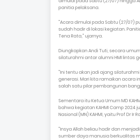
dimulai pada Sabtu (27/07) hingga 
panitia pelaksana.
"Acara dimulai pada Sabtu (27/07) pu
sudah hadir di lokasi kegiatan. Panit
Tena Rata," ujarnya.
Diungkapkan Andi Tuti, secara umu
silaturahmi antar alumni HMI lintas
"Ini tentu akan jadi ajang silaturahm
generasi. Mari kita ramaikan acara 
salah satu pilar pembangunan bangsa,
Sementara itu Ketua Umum MD KAHM
bahwa kegiatan KAHMI Camp 2024 jug
Nasional (MN) KAHMI, yaitu Prof Dr Ir 
"Insya Allah beliau hadir dan men
sumber daya manusia berkualitas m