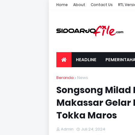
Home
About
Contact Us
RTL Vers
HEADLINE
PEMERINTAH
Beranda
News
Songsong Milad 
Makassar Gelar 
Tokka Maros
Admin
Juli 24, 2024