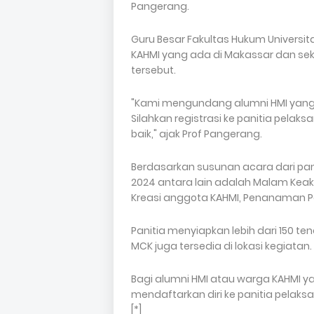
Pangerang.
Guru Besar Fakultas Hukum Universit
KAHMI yang ada di Makassar dan sek
tersebut.
"Kami mengundang alumni HMI yang
Silahkan registrasi ke panitia pelak
baik," ajak Prof Pangerang.
Berdasarkan susunan acara dari pan
2024 antara lain adalah Malam Keak
Kreasi anggota KAHMI, Penanaman Po
Panitia menyiapkan lebih dari 150 t
MCK juga tersedia di lokasi kegiatan.
Bagi alumni HMI atau warga KAHMI y
mendaftarkan diri ke panitia pelaks
[*]