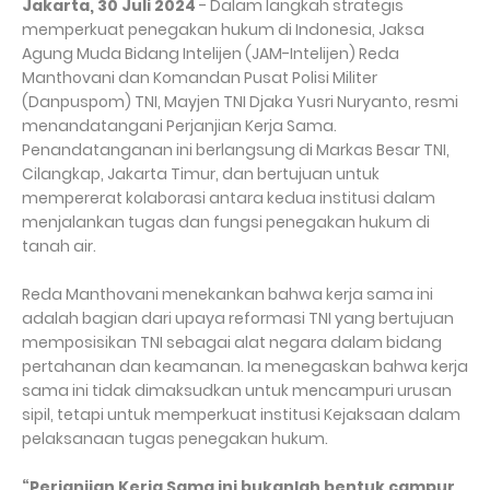
Jakarta, 30 Juli 2024
- Dalam langkah strategis
memperkuat penegakan hukum di Indonesia, Jaksa
Agung Muda Bidang Intelijen (JAM-Intelijen) Reda
Manthovani dan Komandan Pusat Polisi Militer
(Danpuspom) TNI, Mayjen TNI Djaka Yusri Nuryanto, resmi
menandatangani Perjanjian Kerja Sama.
Penandatanganan ini berlangsung di Markas Besar TNI,
Cilangkap, Jakarta Timur, dan bertujuan untuk
mempererat kolaborasi antara kedua institusi dalam
menjalankan tugas dan fungsi penegakan hukum di
tanah air.
Reda Manthovani menekankan bahwa kerja sama ini
adalah bagian dari upaya reformasi TNI yang bertujuan
memposisikan TNI sebagai alat negara dalam bidang
pertahanan dan keamanan. Ia menegaskan bahwa kerja
sama ini tidak dimaksudkan untuk mencampuri urusan
sipil, tetapi untuk memperkuat institusi Kejaksaan dalam
pelaksanaan tugas penegakan hukum.
“Perjanjian Kerja Sama ini bukanlah bentuk campur