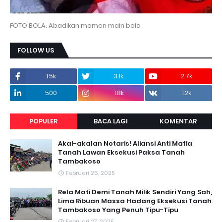
FOTO BOLA. Abadikan momen main bola
FOLLOW US
1.5k
3.1k
2.7k
500
1.8k
1.2k
POPULER
BACA LAGI
KOMENTAR
Akal-akalan Notaris! Aliansi Anti Mafia
Tanah Lawan Eksekusi Paksa Tanah
Tambakoso
Februari 26, 2025
Rela Mati Demi Tanah Milik Sendiri Yang Sah,
Lima Ribuan Massa Hadang Eksekusi Tanah
Tambakoso Yang Penuh Tipu-Tipu
Februari 27, 2025