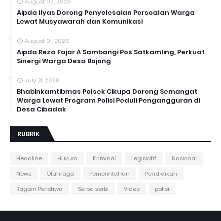
August 02, 2026
Aipda Ilyas Dorong Penyelesaian Persoalan Warga
Lewat Musyawarah dan Komunikasi
August 01, 2026
Aipda Reza Fajar A Sambangi Pos Satkamling, Perkuat
Sinergi Warga Desa Bojong
July 31, 2026
Bhabinkamtibmas Polsek Cikupa Dorong Semangat
Warga Lewat Program Polisi Peduli Pengangguran di
Desa Cibadak
RUBRIK
Headline
Hukum
Kriminal
Legislatif
Nasional
News
Olahraga
Pemerintahan
Pendidikan
Ragam Peristiwa
Serba serbi
Video
polisi