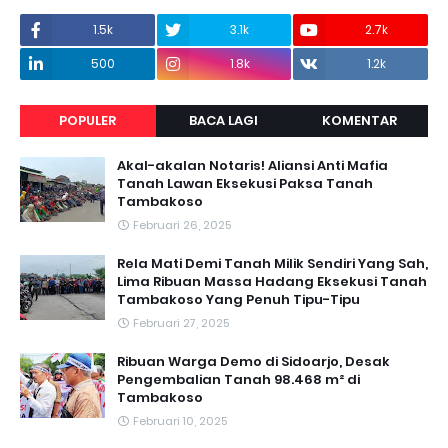
1.5k
3.1k
2.7k
500
1.8k
1.2k
POPULER
BACA LAGI
KOMENTAR
Akal-akalan Notaris! Aliansi Anti Mafia
Tanah Lawan Eksekusi Paksa Tanah
Tambakoso
Februari 26, 2025
Rela Mati Demi Tanah Milik Sendiri Yang Sah,
Lima Ribuan Massa Hadang Eksekusi Tanah
Tambakoso Yang Penuh Tipu-Tipu
Februari 27, 2025
Ribuan Warga Demo di Sidoarjo, Desak
Pengembalian Tanah 98.468 m² di
Tambakoso
Februari 10, 2025