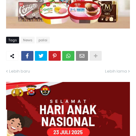
Tags
News
polisi
Lebih baru
Lebih lama