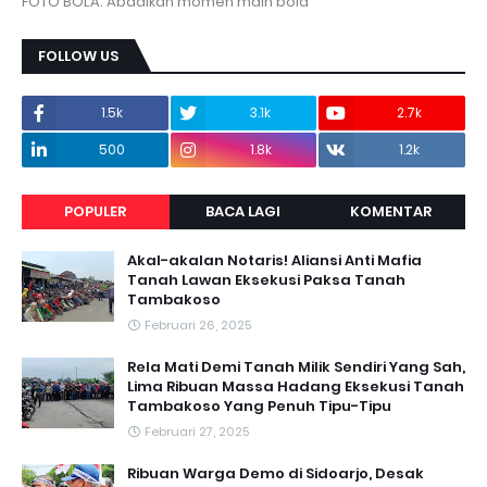
FOTO BOLA. Abadikan momen main bola
FOLLOW US
1.5k
3.1k
2.7k
500
1.8k
1.2k
POPULER
BACA LAGI
KOMENTAR
Akal-akalan Notaris! Aliansi Anti Mafia
Tanah Lawan Eksekusi Paksa Tanah
Tambakoso
Februari 26, 2025
Rela Mati Demi Tanah Milik Sendiri Yang Sah,
Lima Ribuan Massa Hadang Eksekusi Tanah
Tambakoso Yang Penuh Tipu-Tipu
Februari 27, 2025
Ribuan Warga Demo di Sidoarjo, Desak