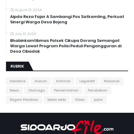
August 01, 2026
Aipda Reza Fajar A Sambangi Pos Satkamling, Perkuat
Sinergi Warga Desa Bojong
July 31, 2026
Bhabinkamtibmas Polsek Cikupa Dorong Semangat
Warga Lewat Program Polisi Peduli Pengangguran di
Desa Cibadak
RUBRIK
Headline
Hukum
Kriminal
Legislatif
Nasional
News
Olahraga
Pemerintahan
Pendidikan
Ragam Peristiwa
Serba serbi
Video
polisi