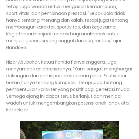
tetapi juga wadah untuk mengasah kemampuan,
sportivitas, dan pembinaan prestasi. "Sepak bola tidak
hanya tentang menang dan kalah, tetapi juga tentang
membangun karakter, sportivitas, dan kerjasama.
Kegiatan ini menjadi fondasi bagi anak-anak untuk
menjadi generasi yang unggul dan berprestasi," ujar
Handoyo.
Nizar Abubakar, Ketua Panitia Penyelenggara, juga
menyampaikan apresiasinya. "Kami sangat menghargai
dukungan dan partisipasi dari semua pihak. Festival ini
bukan hanya tentang kompetisi, tetapi juga tentang
pembentukan karakter yang positif bagi generasi muda.
Semoga ajang ini dapat terus berlanjut dan menjadi
wadah untuk mengembangkan potensi anak-anak kita,"
kata Nizar.