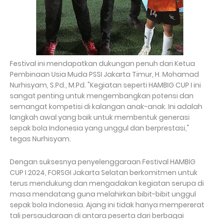
Festival ini mendapatkan dukungan penuh dari Ketua
Pembinaan Usia Muda PSSI Jakarta Timur, H. Mohamad
Nurhisyam, S.Pd., M.Pd. "Kegiatan seperti HAMBIG CUP I ini
sangat penting untuk mengembangkan potensi dan
semangat kompetisi di kalangan anak-anak. Ini adalah
langkah awal yang baik untuk membentuk generasi
sepak bola Indonesia yang unggul dan berprestasi,"
tegas Nurhisyam.
Dengan suksesnya penyelenggaraan Festival HAMBIG
CUP I 2024, FORSGI Jakarta Selatan berkomitmen untuk
terus mendukung dan mengadakan kegiatan serupa di
masa mendatang guna melahirkan bibit-bibit unggul
sepak bola Indonesia. Ajang ini tidak hanya mempererat
tali persaudaraan di antara peserta dari berbagai