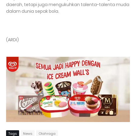
daerah, tetapi juga mengukuhkan talenta-talenta muda
dalam dunia sepak bola.
(ARDI)
Tags
News
Olahraga