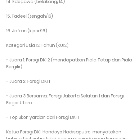
14. Edogawa (belakang/14)
15. Fadeel (tengah/15)
16. Jafran (kiper/16)
Kategori Usia 12 Tahun (KU12):
- Juara 1: Forsgi DKI 2 (mendapatkan Piala Tetap dan Piala
Bergilir)
- Juara 2: Forsgi DKI 1
- Juara 3 Bersama: Forsgi Jakarta Selatan 1 dan Forsgi
Bogor Utara
- Top Skor: yardan dari Forsgi DKI 1
Ketua Forsgi DKI, Handoyo Hadisaputro, menyatakan
bahwa festival ini tidak hanya menjadi ajang kompetisi,