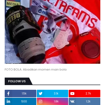
FOTO BOLA. Abadikan momen main bola
FOLLOW US
1.5k
3.1k
2.7k
500
1.8k
1.2k