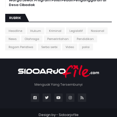
Warga Lewat Program Polisi Peduli Pengangguran di
Desa Cibadak
RUBRIK
Headline
Hukum
Kriminal
Legislatif
Nasional
News
Olahraga
Pemerintahan
Pendidikan
Ragam Peristiwa
Serba serbi
Video
polisi
Menguak Yang Tersembunyi
Design by -
Sidoarjofile