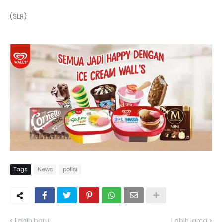
(SLR)
Tags
News
polisi
Lebih baru
Lebih lama