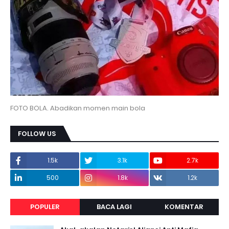
FOTO BOLA. Abadikan momen main bola
FOLLOW US
1.5k
3.1k
2.7k
500
1.8k
1.2k
POPULER
BACA LAGI
KOMENTAR