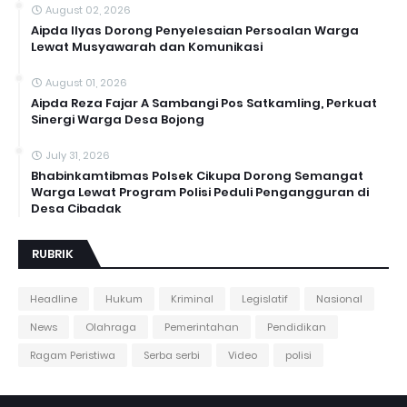
August 02, 2026
Aipda Ilyas Dorong Penyelesaian Persoalan Warga
Lewat Musyawarah dan Komunikasi
August 01, 2026
Aipda Reza Fajar A Sambangi Pos Satkamling, Perkuat
Sinergi Warga Desa Bojong
July 31, 2026
Bhabinkamtibmas Polsek Cikupa Dorong Semangat
Warga Lewat Program Polisi Peduli Pengangguran di
Desa Cibadak
RUBRIK
Headline
Hukum
Kriminal
Legislatif
Nasional
News
Olahraga
Pemerintahan
Pendidikan
Ragam Peristiwa
Serba serbi
Video
polisi