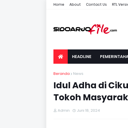
Home
About
Contact Us
RTL Vers
HEADLINE
PEMERINTAH
Beranda
News
Idul Adha di Cik
Tokoh Masyarak
Admin
Juni 18, 2024