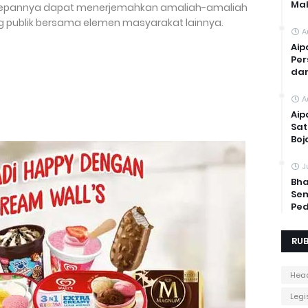
Mal
 depannya dapat menerjemahkan amaliah-amaliah
g publik bersama elemen masyarakat lainnya.
A
Aip
Per
dan
A
Aip
Sat
Boj
J
Bha
Sem
Ped
RUB
Head
Legis