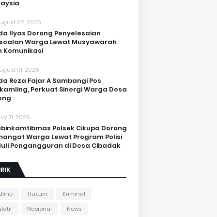
aysia
ugust 02, 2026
da Ilyas Dorong Penyelesaian
soalan Warga Lewat Musyawarah
 Komunikasi
ugust 01, 2026
da Reza Fajar A Sambangi Pos
kamling, Perkuat Sinergi Warga Desa
ong
uly 31, 2026
binkamtibmas Polsek Cikupa Dorong
angat Warga Lewat Program Polisi
uli Pengangguran di Desa Cibadak
RIK
line
Hukum
Kriminal
latif
Nasional
News