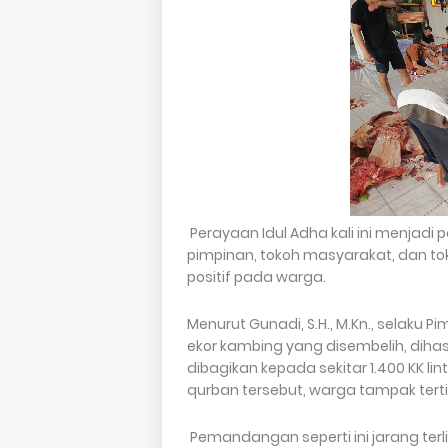
Perayaan Idul Adha kali ini menjadi pe
pimpinan, tokoh masyarakat, dan 
positif pada warga.
Menurut Gunadi, S.H., M.Kn., selaku Pi
ekor kambing yang disembelih, dihas
dibagikan kepada sekitar 1.400 KK l
qurban tersebut, warga tampak tert
Pemandangan seperti ini jarang ter