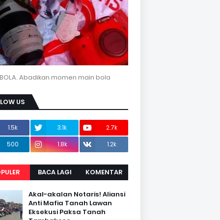
BOLA. Abadikan momen main bola
LLOW US
1.5k
3.1k
2.7k
500
1.8k
1.2k
PULER
BACA LAGI
KOMENTAR
Akal-akalan Notaris! Aliansi
Anti Mafia Tanah Lawan
Eksekusi Paksa Tanah