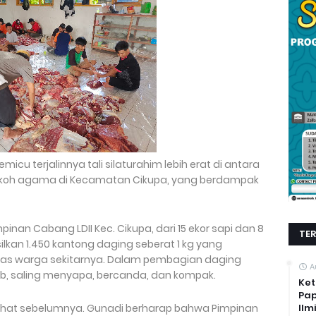
micu terjalinnya tali silaturahim lebih erat di antara
tokoh agama di Kecamatan Cikupa, yang berdampak
mpinan Cabang LDII Kec. Cikupa, dari 15 ekor sapi dan 8
TE
ilkan 1.450 kantong daging seberat 1 kg yang
intas warga sekitarnya. Dalam pembagian daging
A
ib, saling menyapa, bercanda, dan kompak.
Ket
Pap
lihat sebelumnya. Gunadi berharap bahwa Pimpinan
Ilm