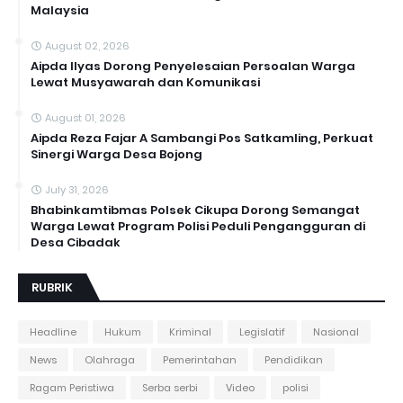
Malaysia
August 02, 2026
Aipda Ilyas Dorong Penyelesaian Persoalan Warga
Lewat Musyawarah dan Komunikasi
August 01, 2026
Aipda Reza Fajar A Sambangi Pos Satkamling, Perkuat
Sinergi Warga Desa Bojong
July 31, 2026
Bhabinkamtibmas Polsek Cikupa Dorong Semangat
Warga Lewat Program Polisi Peduli Pengangguran di
Desa Cibadak
RUBRIK
Headline
Hukum
Kriminal
Legislatif
Nasional
News
Olahraga
Pemerintahan
Pendidikan
Ragam Peristiwa
Serba serbi
Video
polisi