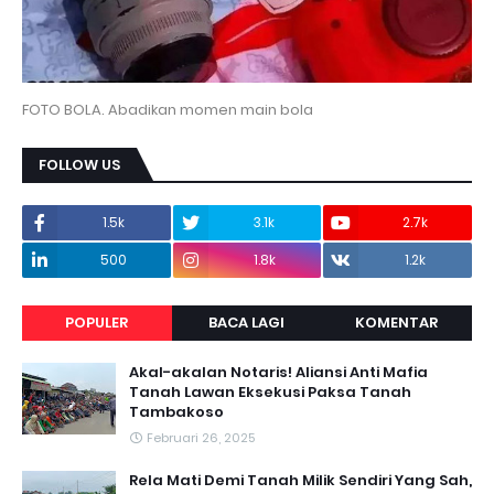
FOTO BOLA. Abadikan momen main bola
FOLLOW US
1.5k
3.1k
2.7k
500
1.8k
1.2k
POPULER
BACA LAGI
KOMENTAR
Akal-akalan Notaris! Aliansi Anti Mafia
Tanah Lawan Eksekusi Paksa Tanah
Tambakoso
Februari 26, 2025
Rela Mati Demi Tanah Milik Sendiri Yang Sah,