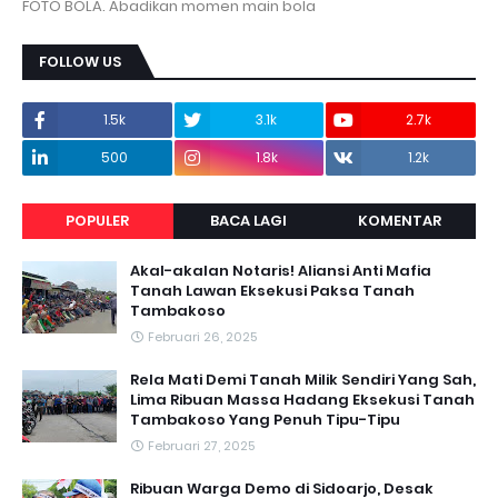
FOTO BOLA. Abadikan momen main bola
FOLLOW US
1.5k
3.1k
2.7k
500
1.8k
1.2k
POPULER
BACA LAGI
KOMENTAR
Akal-akalan Notaris! Aliansi Anti Mafia
Tanah Lawan Eksekusi Paksa Tanah
Tambakoso
Februari 26, 2025
Rela Mati Demi Tanah Milik Sendiri Yang Sah,
Lima Ribuan Massa Hadang Eksekusi Tanah
Tambakoso Yang Penuh Tipu-Tipu
Februari 27, 2025
Ribuan Warga Demo di Sidoarjo, Desak