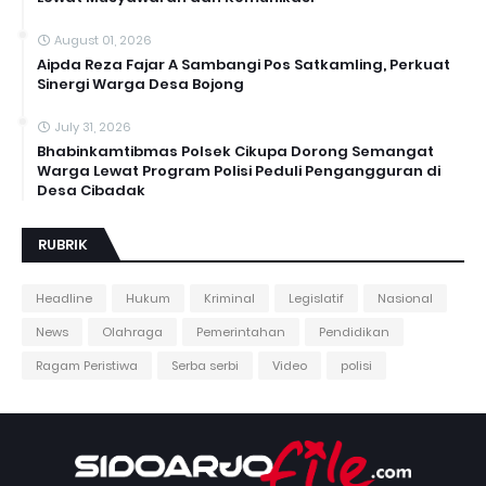
August 01, 2026
Aipda Reza Fajar A Sambangi Pos Satkamling, Perkuat
Sinergi Warga Desa Bojong
July 31, 2026
Bhabinkamtibmas Polsek Cikupa Dorong Semangat
Warga Lewat Program Polisi Peduli Pengangguran di
Desa Cibadak
RUBRIK
Headline
Hukum
Kriminal
Legislatif
Nasional
News
Olahraga
Pemerintahan
Pendidikan
Ragam Peristiwa
Serba serbi
Video
polisi