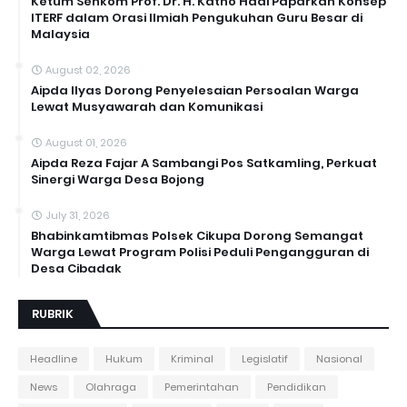
Ketum Senkom Prof. Dr. H. Katno Hadi Paparkan Konsep
ITERF dalam Orasi Ilmiah Pengukuhan Guru Besar di
Malaysia
August 02, 2026
Aipda Ilyas Dorong Penyelesaian Persoalan Warga
Lewat Musyawarah dan Komunikasi
August 01, 2026
Aipda Reza Fajar A Sambangi Pos Satkamling, Perkuat
Sinergi Warga Desa Bojong
July 31, 2026
Bhabinkamtibmas Polsek Cikupa Dorong Semangat
Warga Lewat Program Polisi Peduli Pengangguran di
Desa Cibadak
RUBRIK
Headline
Hukum
Kriminal
Legislatif
Nasional
News
Olahraga
Pemerintahan
Pendidikan