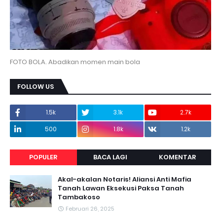
FOTO BOLA. Abadikan momen main bola
FOLLOW US
1.5k
3.1k
2.7k
500
1.8k
1.2k
POPULER
BACA LAGI
KOMENTAR
Akal-akalan Notaris! Aliansi Anti Mafia
Tanah Lawan Eksekusi Paksa Tanah
Tambakoso
Februari 26, 2025