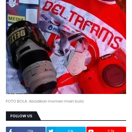
FOTO BOLA. Abadikan momen main bola
FOLLOW US
1.5k
3.1k
2.7k