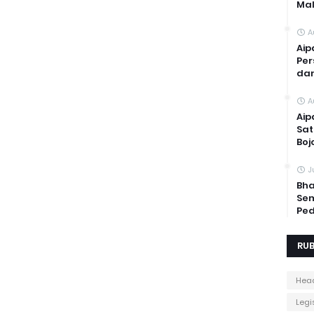
Mal
A
Aip
Per
dan
A
Aip
Sat
Boj
J
Bha
Sem
Ped
RUB
Head
Legis