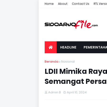
Home
About
Contact Us
RTL Vers
HEADLINE
PEMERINTAH
Beranda
Nasional
LDII Mimika Raya
Semangat Persa
Admin B
April 10, 2024