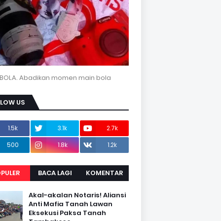
BOLA. Abadikan momen main bola
LLOW US
1.5k
3.1k
2.7k
500
1.8k
1.2k
PULER
BACA LAGI
KOMENTAR
Akal-akalan Notaris! Aliansi
Anti Mafia Tanah Lawan
Eksekusi Paksa Tanah