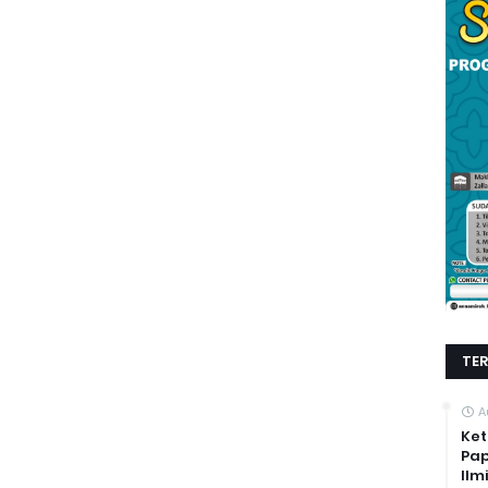
TE
A
Ket
Pap
Ilm