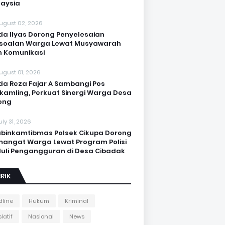
aysia
ugust 02, 2026
da Ilyas Dorong Penyelesaian
soalan Warga Lewat Musyawarah
 Komunikasi
ugust 01, 2026
da Reza Fajar A Sambangi Pos
kamling, Perkuat Sinergi Warga Desa
ong
uly 31, 2026
binkamtibmas Polsek Cikupa Dorong
angat Warga Lewat Program Polisi
uli Pengangguran di Desa Cibadak
RIK
line
Hukum
Kriminal
latif
Nasional
News