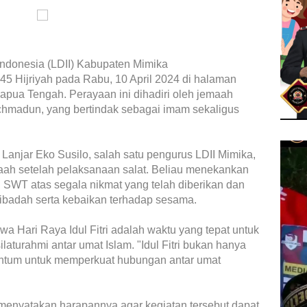
donesia (LDII) Kabupaten Mimika
445 Hijriyah pada Rabu, 10 April 2024 di halaman
Papua Tengah. Perayaan ini dihadiri oleh jemaah
chmadun, yang bertindak sebagai imam sekaligus
Lanjar Eko Susilo, salah satu pengurus LDII Mimika,
h setelah pelaksanaan salat. Beliau menekankan
 SWT atas segala nikmat yang telah diberikan dan
ibadah serta kebaikan terhadap sesama.
a Hari Raya Idul Fitri adalah waktu yang tepat untuk
aturahmi antar umat Islam. "Idul Fitri bukan hanya
entum untuk memperkuat hubungan antar umat
 menyatakan harapannya agar kegiatan tersebut dapat