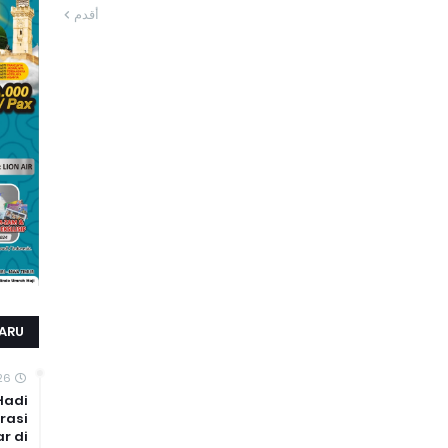
أقدم
ARU
26
Hadi
rasi
r di