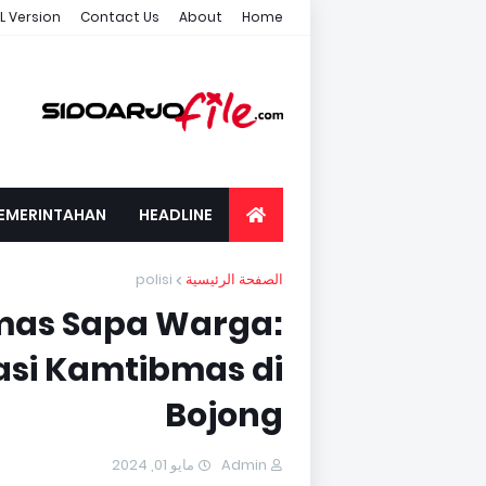
L Version
Contact Us
About
Home
EMERINTAHAN
HEADLINE
polisi
الصفحة الرئيسية
as Sapa Warga:
asi Kamtibmas di
Bojong
مايو 01, 2024
Admin