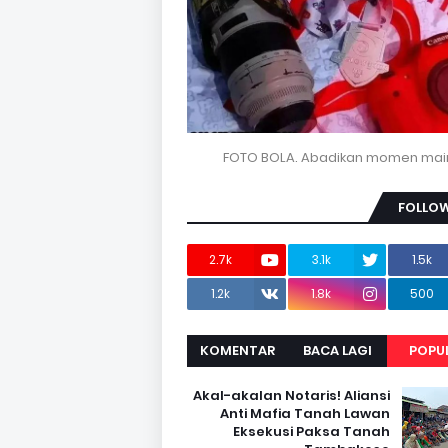
FOTO BOLA. Abadikan momen mai
FOLLOW
2.7k
3.1k
1.5k
1.2k
1.8k
500
KOMENTAR
BACA LAGI
POPU
Akal-akalan Notaris! Aliansi
Anti Mafia Tanah Lawan
Eksekusi Paksa Tanah