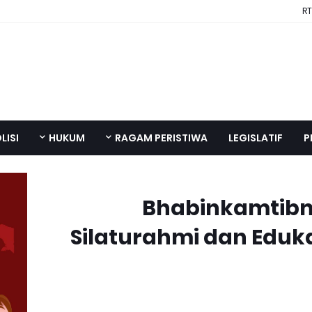
RT
LISI
HUKUM
RAGAM PERISTIWA
LEGISLATIF
P
Bhabinkamtibm
Silaturahmi dan Eduk