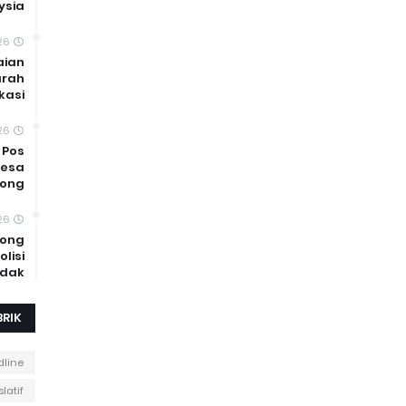
ysia
26
aian
arah
kasi
26
 Pos
Desa
jong
026
rong
lisi
adak
BRIK
line
slatif