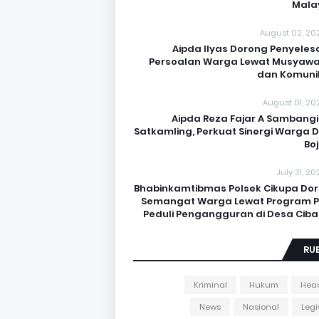
Mala
August 02, 20
Aipda Ilyas Dorong Penyeles
Persoalan Warga Lewat Musyaw
dan Komuni
August 01, 20
Aipda Reza Fajar A Sambangi
Satkamling, Perkuat Sinergi Warga 
Bo
July 31, 2
Bhabinkamtibmas Polsek Cikupa Do
Semangat Warga Lewat Program Po
Peduli Pengangguran di Desa Cib
RU
Kriminal
Hukum
Head
News
Nasional
Legi