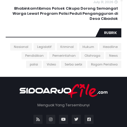
July 31, 2026
Bhabinkamtibmas Polsek Cikupa Dorong Semangat
Warga Lewat Program Polisi Peduli Pengangguran di
Desa Cibadak
RUBRIK
Nasional
Legislatif
Kriminal
Hukum
Headline
Pendidikan
Pemerintahan
Olahraga
News
polisi
Video
Serba serbi
Ragam Peristiwa
Menguak Yang Tersembunyi