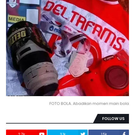
FOTO BOLA. Abadikan momen main bola
FOLLOW US
2.7k
3.1k
1.5k