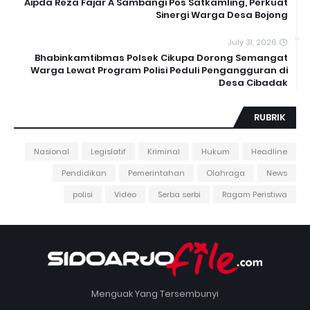
Aipda Reza Fajar A Sambangi Pos Satkamling, Perkuat
Sinergi Warga Desa Bojong
July 31, 2026
Bhabinkamtibmas Polsek Cikupa Dorong Semangat
Warga Lewat Program Polisi Peduli Pengangguran di
Desa Cibadak
RUBRIK
Nasional
Legislatif
Kriminal
Hukum
Headline
Pendidikan
Pemerintahan
Olahraga
News
polisi
Video
Serba serbi
Ragam Peristiwa
Menguak Yang Tersembunyi