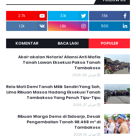
2.7k
3.1k
1.5k
1.2k
1.8k
500
KOMENTAR
BACA LAGI
POPULER
Akal-akalan Notaris! Aliansi Anti Mafia
Tanah Lawan Eksekusi Paksa Tanah
Tambakoso
فبراير 26, 2025
Rela Mati Demi Tanah Milik Sendiri Yang Sah,
Lima Ribuan Massa Hadang Eksekusi Tanah
Tambakoso Yang Penuh Tipu-Tipu
فبراير 27, 2025
Ribuan Warga Demo di Sidoarjo, Desak
Pengembalian Tanah 98.468 m² di
Tambakoso
فبراير 10, 2025