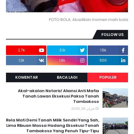
FOTO BOLA. Abadikan momen main bola
FOLLOW US
2.7k
3.1k
1.5k
1.2k
1.8k
500
KOMENTAR
BACA LAGI
POPULER
Akal-akalan Notaris! Aliansi Anti Mafia
Tanah Lawan Eksekusi Paksa Tanah
Tambakoso
فبراير 26, 2025
Rela Mati Demi Tanah Milik Sendiri Yang Sah,
Lima Ribuan Massa Hadang Eksekusi Tanah
Tambakoso Yang Penuh Tipu-Tipu