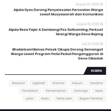
August 02, 2026
Aipda Ilyas Dorong Penyelesaian Persoalan Warga
Lewat Musyawarah dan Komunikasi
August 01, 2026
Aipda Reza Fajar A Sambangi Pos Satkamling, Perkuat
Sinergi Warga Desa Bojong
July 31, 2026
Bhabinkamtibmas Polsek Cikupa Dorong Semangat
Warga Lewat Program Polisi Peduli Pengangguran di
Desa Cibadak
RUBRIK
Nasional
Legislatif
Kriminal
Hukum
Headline
Pendidikan
Pemerintahan
Olahraga
News
polisi
Video
Serba serbi
Ragam Peristiwa