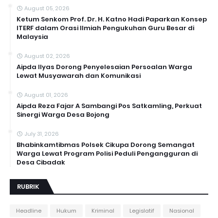
August 05, 2026
Ketum Senkom Prof. Dr. H. Katno Hadi Paparkan Konsep
ITERF dalam Orasi Ilmiah Pengukuhan Guru Besar di
Malaysia
August 02, 2026
Aipda Ilyas Dorong Penyelesaian Persoalan Warga
Lewat Musyawarah dan Komunikasi
August 01, 2026
Aipda Reza Fajar A Sambangi Pos Satkamling, Perkuat
Sinergi Warga Desa Bojong
July 31, 2026
Bhabinkamtibmas Polsek Cikupa Dorong Semangat
Warga Lewat Program Polisi Peduli Pengangguran di
Desa Cibadak
RUBRIK
Headline
Hukum
Kriminal
Legislatif
Nasional