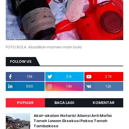
FOTO BOLA. Abadikan momen main bola
FOLLOW US
1.5k
3.1k
2.7k
500
1.8k
1.2k
POPULER
BACA LAGI
KOMENTAR
Akal-akalan Notaris! Aliansi Anti Mafia
Tanah Lawan Eksekusi Paksa Tanah
Tambakoso