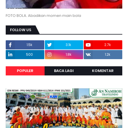
FOTO BOLA. Abadikan momen main bola
FOLLOW US
1.5k
3.1k
2.7k
500
1.8k
1.2k
POPULER
BACA LAGI
KOMENTAR