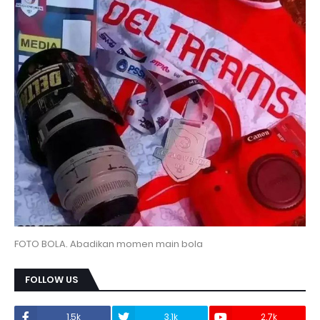
FOTO BOLA. Abadikan momen main bola
FOLLOW US
1.5k
3.1k
2.7k