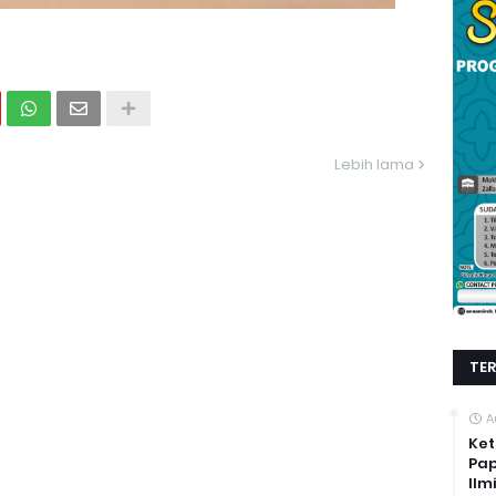
Lebih lama
TE
A
Ket
Pap
Ilm