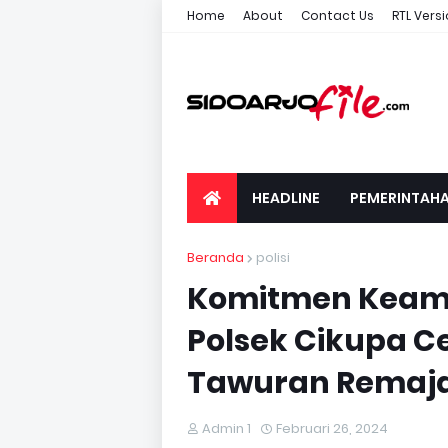
Home
About
Contact Us
RTL Vers
HEADLINE
PEMERINTAH
Beranda
polisi
Komitmen Keama
Polsek Cikupa 
Tawuran Remaj
Admin 1
Februari 26, 2024