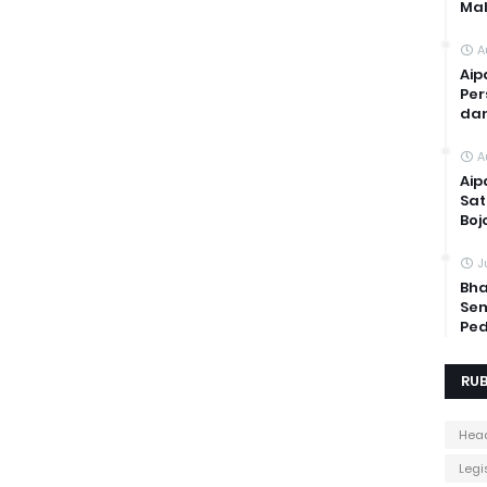
Mal
A
Aip
Per
dan
A
Aip
Sat
Boj
J
Bha
Sem
Ped
RUB
Head
Legis