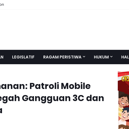
ion
AN
LEGISLATIF
RAGAM PERISTIWA
HUKUM
HAL
nan: Patroli Mobile
Cegah Gangguan 3C dan
a