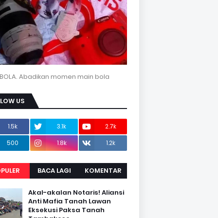
BOLA. Abadikan momen main bola
LLOW US
1.5k
3.1k
2.7k
500
1.8k
1.2k
PULER
BACA LAGI
KOMENTAR
Akal-akalan Notaris! Aliansi
Anti Mafia Tanah Lawan
Eksekusi Paksa Tanah