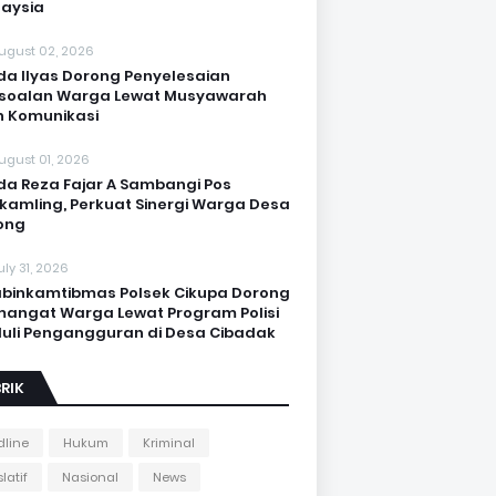
aysia
ugust 02, 2026
da Ilyas Dorong Penyelesaian
soalan Warga Lewat Musyawarah
 Komunikasi
ugust 01, 2026
da Reza Fajar A Sambangi Pos
kamling, Perkuat Sinergi Warga Desa
ong
uly 31, 2026
binkamtibmas Polsek Cikupa Dorong
angat Warga Lewat Program Polisi
uli Pengangguran di Desa Cibadak
RIK
line
Hukum
Kriminal
latif
Nasional
News