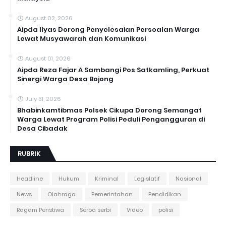
August 02, 2026
Aipda Ilyas Dorong Penyelesaian Persoalan Warga
Lewat Musyawarah dan Komunikasi
August 01, 2026
Aipda Reza Fajar A Sambangi Pos Satkamling, Perkuat
Sinergi Warga Desa Bojong
July 31, 2026
Bhabinkamtibmas Polsek Cikupa Dorong Semangat
Warga Lewat Program Polisi Peduli Pengangguran di
Desa Cibadak
RUBRIK
Headline
Hukum
Kriminal
Legislatif
Nasional
News
Olahraga
Pemerintahan
Pendidikan
Ragam Peristiwa
Serba serbi
Video
polisi