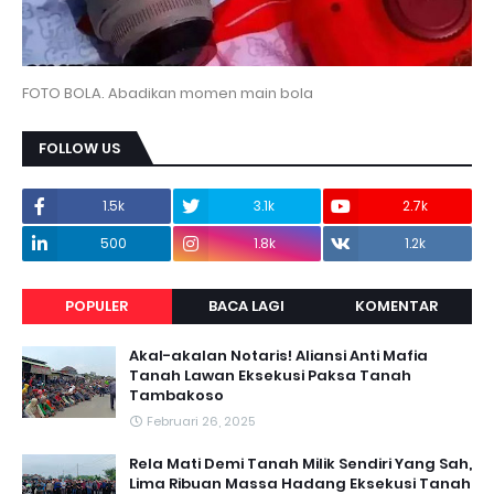
FOTO BOLA. Abadikan momen main bola
FOLLOW US
1.5k
3.1k
2.7k
500
1.8k
1.2k
POPULER
BACA LAGI
KOMENTAR
Akal-akalan Notaris! Aliansi Anti Mafia
Tanah Lawan Eksekusi Paksa Tanah
Tambakoso
Februari 26, 2025
Rela Mati Demi Tanah Milik Sendiri Yang Sah,
Lima Ribuan Massa Hadang Eksekusi Tanah