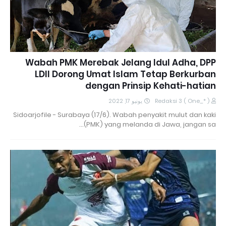
Wabah PMK Merebak Jelang Idul Adha, DPP
LDII Dorong Umat Islam Tetap Berkurban
dengan Prinsip Kehati-hatian
يونيو 17, 2022
Redaksi 3 ( One_* )
Sidoarjofile - Surabaya (17/6). Wabah penyakit mulut dan kaki
(PMK) yang melanda di Jawa, jangan sa…