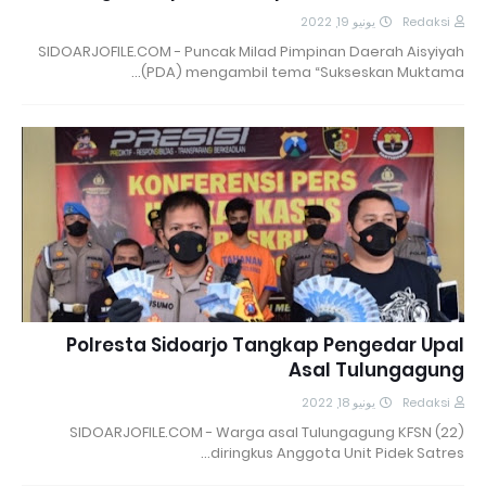
يونيو 19, 2022
Redaksi
SIDOARJOFILE.COM - Puncak Milad Pimpinan Daerah Aisyiyah
(PDA) mengambil tema “Sukseskan Muktama…
Polresta Sidoarjo Tangkap Pengedar Upal
Asal Tulungagung
يونيو 18, 2022
Redaksi
SIDOARJOFILE.COM - Warga asal Tulungagung KFSN (22)
diringkus Anggota Unit Pidek Satres…