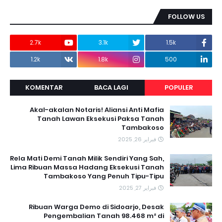
FOLLOW US
2.7k
3.1k
1.5k
1.2k
1.8k
500
KOMENTAR
BACA LAGI
POPULER
Akal-akalan Notaris! Aliansi Anti Mafia
Tanah Lawan Eksekusi Paksa Tanah
Tambakoso
فبراير 26, 2025
Rela Mati Demi Tanah Milik Sendiri Yang Sah,
Lima Ribuan Massa Hadang Eksekusi Tanah
Tambakoso Yang Penuh Tipu-Tipu
فبراير 27, 2025
Ribuan Warga Demo di Sidoarjo, Desak
Pengembalian Tanah 98.468 m² di