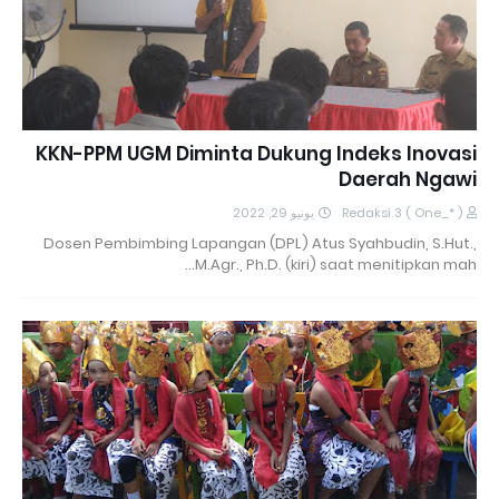
KKN-PPM UGM Diminta Dukung Indeks Inovasi
Daerah Ngawi
يونيو 29, 2022
Redaksi 3 ( One_* )
Dosen Pembimbing Lapangan (DPL) Atus Syahbudin, S.Hut.,
M.Agr., Ph.D. (kiri) saat menitipkan mah…